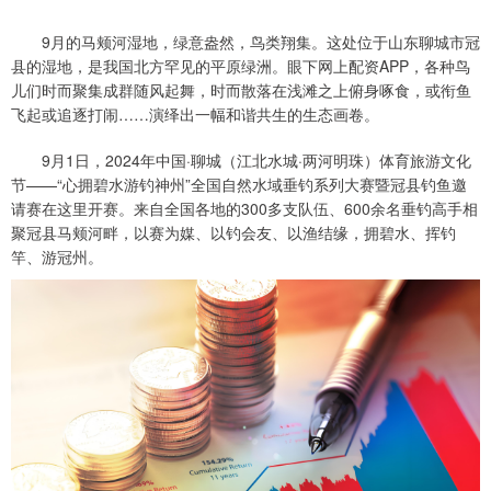
9月的马颊河湿地，绿意盎然，鸟类翔集。这处位于山东聊城市冠
县的湿地，是我国北方罕见的平原绿洲。眼下网上配资APP，各种鸟
儿们时而聚集成群随风起舞，时而散落在浅滩之上俯身啄食，或衔鱼
飞起或追逐打闹……演绎出一幅和谐共生的生态画卷。
9月1日，2024年中国·聊城（江北水城·两河明珠）体育旅游文化
节——“心拥碧水游钓神州”全国自然水域垂钓系列大赛暨冠县钓鱼邀
请赛在这里开赛。来自全国各地的300多支队伍、600余名垂钓高手相
聚冠县马颊河畔，以赛为媒、以钓会友、以渔结缘，拥碧水、挥钓
竿、游冠州。