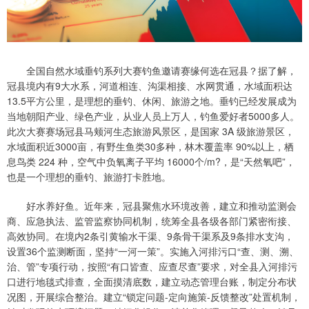
全国自然水域垂钓系列大赛钓鱼邀请赛缘何选在冠县？据了解，
冠县境内有9大水系，河道相连、沟渠相接、水网贯通，水域面积达
13.5平方公里，是理想的垂钓、休闲、旅游之地。垂钓已经发展成为
当地朝阳产业、绿色产业，从业人员上万人，钓鱼爱好者5000多人。
此次大赛赛场冠县马颊河生态旅游风景区，是国家 3A 级旅游景区，
水域面积近3000亩，有野生鱼类30多种，林木覆盖率 90%以上，栖
息鸟类 224 种，空气中负氧离子平均 16000个/m?，是“天然氧吧”，
也是一个理想的垂钓、旅游打卡胜地。
好水养好鱼。近年来，冠县聚焦水环境改善，建立和推动监测会
商、应急执法、监管监察协同机制，统筹全县各级各部门紧密衔接、
高效协同。在境内2条引黄输水干渠、9条骨干渠系及9条排水支沟，
设置36个监测断面，坚持“一河一策”。实施入河排污口“查、测、溯、
治、管”专项行动，按照“有口皆查、应查尽查”要求，对全县入河排污
口进行地毯式排查，全面摸清底数，建立动态管理台账，制定分布状
况图，开展综合整治。建立“锁定问题-定向施策-反馈整改”处置机制，