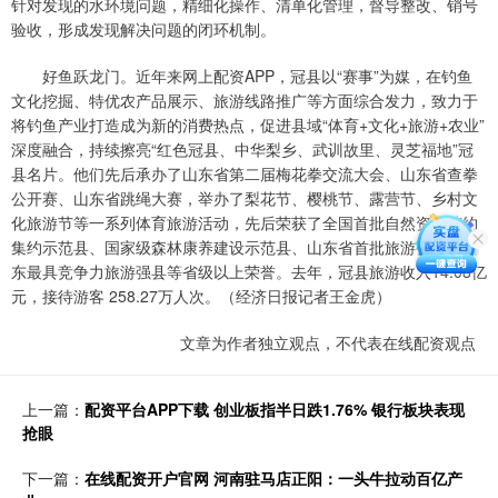
针对发现的水环境问题，精细化操作、清单化管理，督导整改、销号
验收，形成发现解决问题的闭环机制。
好鱼跃龙门。近年来网上配资APP，冠县以“赛事”为媒，在钓鱼
文化挖掘、特优农产品展示、旅游线路推广等方面综合发力，致力于
将钓鱼产业打造成为新的消费热点，促进县域“体育+文化+旅游+农业”
深度融合，持续擦亮“红色冠县、中华梨乡、武训故里、灵芝福地”冠
县名片。他们先后承办了山东省第二届梅花拳交流大会、山东省查拳
公开赛、山东省跳绳大赛，举办了梨花节、樱桃节、露营节、乡村文
化旅游节等一系列体育旅游活动，先后荣获了全国首批自然资源节约
集约示范县、国家级森林康养建设示范县、山东省首批旅游强县、山
东最具竞争力旅游强县等省级以上荣誉。去年，冠县旅游收入14.08亿
元，接待游客 258.27万人次。（经济日报记者王金虎）
文章为作者独立观点，不代表在线配资观点
上一篇：
配资平台APP下载 创业板指半日跌1.76% 银行板块表现
抢眼
下一篇：
在线配资开户官网 河南驻马店正阳：一头牛拉动百亿产