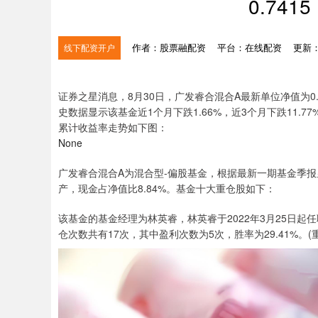
0.741
作者：股票融配资
平台：在线配资
更新：2
线下配资开户
证券之星消息，8月30日，广发睿合混合A最新单位净值为0.7
史数据显示该基金近1个月下跌1.66%，近3个月下跌11.77
累计收益率走势如下图：
None
广发睿合混合A为混合型-偏股基金，根据最新一期基金季报
产，现金占净值比8.84%。基金十大重仓股如下：
该基金的基金经理为林英睿，林英睿于2022年3月25日起任
仓次数共有17次，其中盈利次数为5次，胜率为29.41%