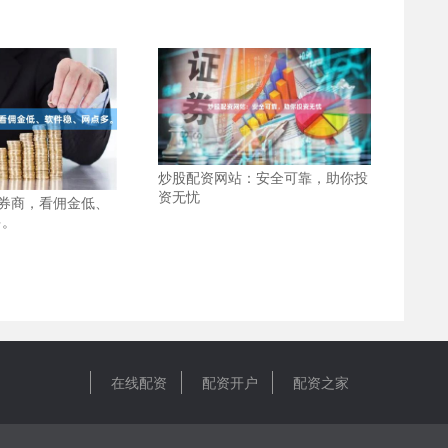
炒股配资网站：安全可靠，助你投
资无忧
券商，看佣金低、
多。
在线配资
配资开户
配资之家