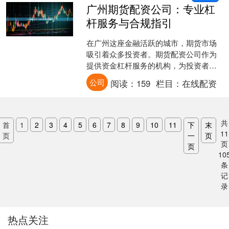
广州期货配资公司：专业杠
杆服务与合规指引
在广州这座金融活跃的城市，期货市场
吸引着众多投资者。期货配资公司作为
提供资金杠杆服务的机构，为投资者放
大交易规模提供了可能。然而，如何在
公司
阅读：
159
栏目：
在线配资
追求收益的同时确保合规与....
共
首
1
2
3
4
5
6
7
8
9
10
11
下
末
11
页
一
页
页
页
10
条
记
录
热点关注