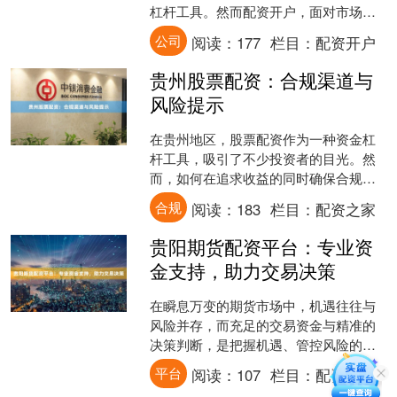
杠杆工具。然而配资开户，面对市场上
琳琅满目的配资公司，许多投资者不禁
公司
阅读：
177
栏目：
配资开户
困惑：南充股票配资公司哪....
贵州股票配资：合规渠道与
风险提示
在贵州地区，股票配资作为一种资金杠
杆工具，吸引了不少投资者的目光。然
而，如何在追求收益的同时确保合规操
作并有效规避风险，是每位投资者必须
合规
阅读：
183
栏目：
配资之家
面对的重要课题。 **一....
贵阳期货配资平台：专业资
金支持，助力交易决策
在瞬息万变的期货市场中，机遇往往与
风险并存，而充足的交易资金与精准的
决策判断，是把握机遇、管控风险的关
键要素。贵阳的期货配资平台，正以其
平台
阅读：
107
栏目：
配资开户
专业的资金支持服务，成为....