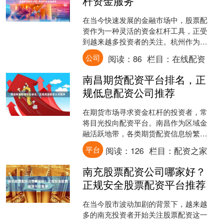
杆资金服务
在当今快速发展的金融市场中，股票配
资作为一种灵活的资金杠杆工具，正受
到越来越多投资者的关注。杭州作为中
国重要的经济与金融中心之一，汇聚了
公司
阅读：
86
栏目：
在线配资
众多专业的股票配资公司，....
南昌期货配资平台排名，正
规低息配资公司推荐
在期货市场寻求资金杠杆的投资者，常
将目光投向配资平台。南昌作为区域金
融活跃地带，各类期货配资信息纷繁复
杂，“低息”、“高杠杆”等宣传语充斥网
平台
阅读：
126
栏目：
配资之家
络。然而，高收益必然....
南充股票配资公司哪家好？
正规安全股票配资平台推荐
在当今股市波动加剧的背景下，越来越
多的南充投资者开始关注股票配资这一