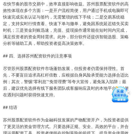
在快节奏的股市交易中，效率直接影响收益。苏州股票配资软件的高
效性体现在多个方面：一是开户流程简便，用户通过手机或电脑即可
快速完成实名认证与签约，无需繁琐的线下手续；二是交易系统稳
定，支持实时行情查看、快速下单与撤单，避免因系统延迟错失买卖
时机；三是资金到账迅速，充值、提现操作通常能在短时间内完成，
满足投资者的资金周转需求。此外，部分软件还提供智能选股、策略
分析等辅助工具，帮助投资者提高决策效率。
## 四、选择苏州配资软件的注意事项
尽管苏州股票配资软件市场蓬勃发展，但投资者仍需保持理性。首
先，不要盲目追求高杠杆倍数，应根据自身风险承受能力选择合适比
例；其次，警惕“零利息”“免管理费”等夸大宣传，避免落入陷阱；最
后，建议优先选择有线下服务团队或客服响应及时的本地平台，以便
在遇到问题时获得快速支持。
## 结语
苏州股票配资软件作为金融科技发展的产物配资开户，为投资者提供
了更灵活的资金管理方式。只要选择正规、安全、高效的平台，并合
理运用配资工具，投资者便能在控制风险的前提下，提升资金使用效