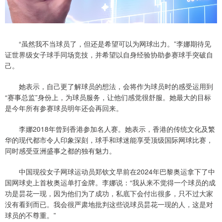
“虽然我不当球员了，但还是希望可以为网球出力。”李娜期待见
证世界级女子球手同场竞技，并希望以自身经验协助参赛球手突破自
己。
她表示，自己更了解球员的想法，会将作为球员时的感受运用到
“赛事总监”身份上，为球员服务，让他们感觉很舒服。她最大的目标
是今年所有参赛球员明年还会再回来。
李娜2018年曾到香港参加名人赛。她表示，香港的传统文化及繁
华的现代都市令人印象深刻，球手和球迷能享受顶级国际网球比赛，
同时感受亚洲盛事之都的独有魅力。
中国现役女子网球运动员郑钦文早前在2024年巴黎奥运拿下了中
国网球史上首枚奥运单打金牌。李娜说：“我从来不觉得一个球员的成
功是昙花一现，因为他们为了成功，私底下会付出很多，只不过大家
没有看到而已。我会很严肃地批判这些说球员昙花一现的人，这是对
球员的不尊重。”