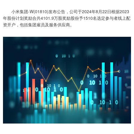
小米集团-W(01810)发布公告，公司于2024年8月22日根据2023
年股份计划奖励合共4101.9万股奖励股份予1510名选定参与者线上配
资开户，包括集团雇员及服务供应商。